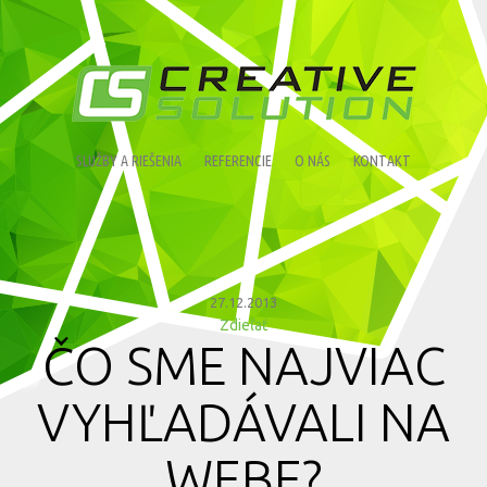
SLUŽBY A RIEŠENIA
REFERENCIE
O NÁS
KONTAKT
27.12.2013
Zdieľať
ČO SME NAJVIAC
VYHĽADÁVALI NA
WEBE?