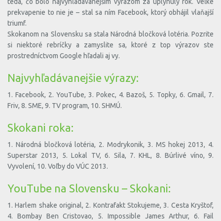
teda, čo bolo najvyhľadávanejším výrazom za uplynulý rok. Veľké
prekvapenie to nie je – stal sa ním Facebook, ktorý obhájil vlaňajší
triumf.
Skokanom na Slovensku sa stala Národná bločková lotéria. Pozrite
si niektoré rebríčky a zamyslite sa, ktoré z top výrazov ste
prostredníctvom Google hľadali aj vy.
Najvyhľadávanejšie výrazy:
1. Facebook, 2. YouTube, 3. Pokec, 4. Bazoš, 5. Topky, 6. Gmail, 7.
Friv, 8. SME, 9. TV program, 10. SHMÚ.
Skokani roka:
1. Národná bločková lotéria, 2. Modrykonik, 3. MS hokej 2013, 4.
Superstar 2013, 5. Lokal TV, 6. Sila, 7. KHL, 8. Búrlivé víno, 9.
Vyvolení, 10. Voľby do VÚC 2013.
YouTube na Slovensku – Skokani:
1. Harlem shake original, 2. Kontrafakt Stokujeme, 3. Cesta Kryštof,
4. Bombay Ben Cristovao, 5. Impossible James Arthur, 6. Fail