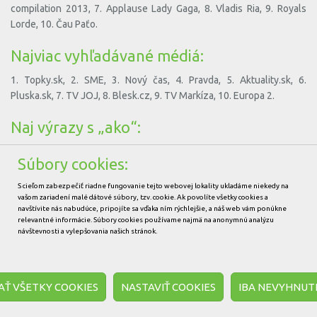
compilation 2013, 7. Applause Lady Gaga, 8. Vladis Ria, 9. Royals
Lorde, 10. Čau Paťo.
Najviac vyhľadávané médiá:
1. Topky.sk, 2. SME, 3. Nový čas, 4. Pravda, 5. Aktuality.sk, 6.
Pluska.sk, 7. TV JOJ, 8. Blesk.cz, 9. TV Markíza, 10. Europa 2.
Naj výrazy s „ako“:
1. ako schudnúť, 2. ako zbaliť babu, 3. ako pribrať, 4. ako sa
Súbory cookies:
bozkávať, 5. ako otehotnieť, 6. ako zbaliť chalana, 7. ako prestať
fajčiť, 8. ako uviazať kravatu, 9. ako naladiť wau, 10. ako vybrať
S cieľom zabezpečiť riadne fungovanie tejto webovej lokality ukladáme niekedy na
kliešťa.
vašom zariadení malé dátové súbory, tzv. cookie. Ak povolíte všetky cookies a
navštívite nás nabudúce, pripojíte sa vďaka ním rýchlejšie, a náš web vám ponúkne
relevantné informácie. Súbory cookies používame najmä na anonymnú analýzu
Autor:
Michal Paška
návštevnosti a vylepšovania našich stránok.
Ť VŠETKY COOKIES
NASTAVIŤ COOKIES
IBA NEVYHNUT
Ochrana osobných údajov
Cookies
Zmeniť nastavenie cookies