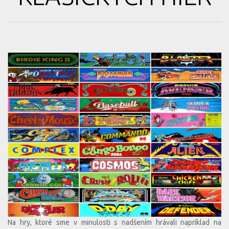
Na hry, ktoré sme v minulosti s nadšením hrávali napríklad na