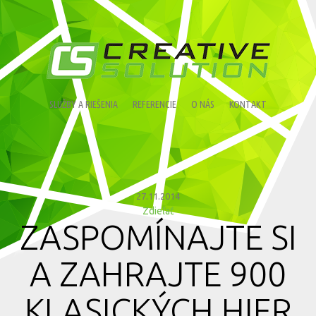
SLUŽBY A RIEŠENIA
REFERENCIE
O NÁS
KONTAKT
27.11.2014
Zdieľať
ZASPOMÍNAJTE SI
A ZAHRAJTE 900
KLASICKÝCH HIER