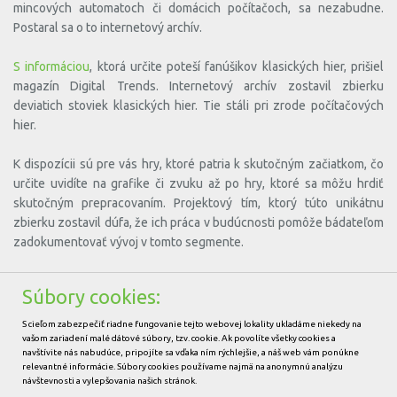
mincových automatoch či domácich počítačoch, sa nezabudne.
Postaral sa o to internetový archív.
S informáciou
, ktorá určite poteší fanúšikov klasických hier, prišiel
magazín Digital Trends. Internetový archív zostavil zbierku
deviatich stoviek klasických hier. Tie stáli pri zrode počítačových
hier.
K dispozícii sú pre vás hry, ktoré patria k skutočným začiatkom, čo
určite uvidíte na grafike či zvuku až po hry, ktoré sa môžu hrdiť
skutočným prepracovaním. Projektový tím, ktorý túto unikátnu
zbierku zostavil dúfa, že ich práca v budúcnosti pomôže bádateľom
zadokumentovať vývoj v tomto segmente.
Určite vás zaujíma, kde si hry môžete zahrať. Stačí prejsť priamo na
Súbory cookies:
túto stránku
. Počkáte, kým sa zobrazia stovky hier, ktoré určite
poznáte, kliknete na tú „vašu“ a zábave, spojenej s prípadnými
S cieľom zabezpečiť riadne fungovanie tejto webovej lokality ukladáme niekedy na
spomienkami na toto obdobie, už nič nestojí v ceste.
vašom zariadení malé dátové súbory, tzv. cookie. Ak povolíte všetky cookies a
navštívite nás nabudúce, pripojíte sa vďaka ním rýchlejšie, a náš web vám ponúkne
relevantné informácie. Súbory cookies používame najmä na anonymnú analýzu
Autor:
Michal Paška
návštevnosti a vylepšovania našich stránok.