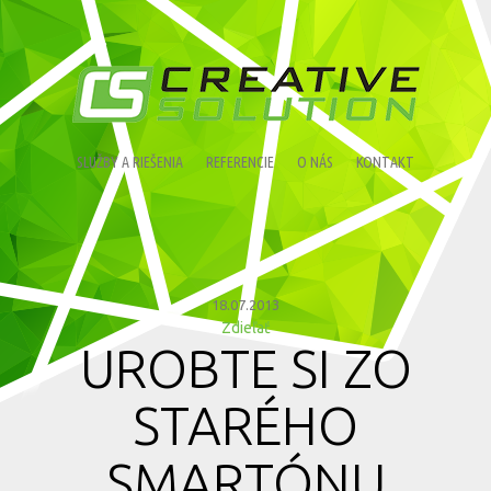
SLUŽBY A RIEŠENIA
REFERENCIE
O NÁS
KONTAKT
18.07.2013
Zdieľať
UROBTE SI ZO
STARÉHO
SMARTÓNU